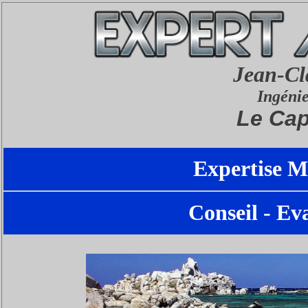
Jean-C
Ingéni
Le Cap
Expertise M
Conseil - Eva